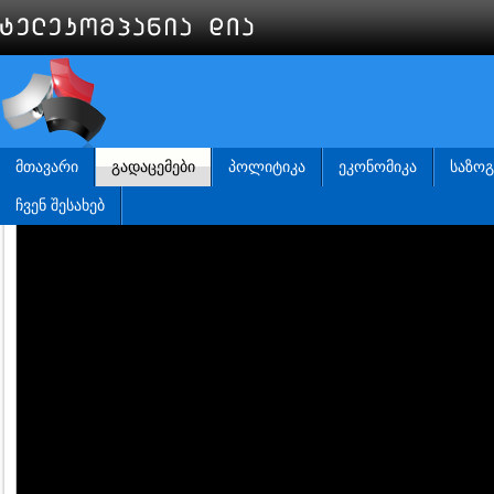
ᲛᲗᲐᲕᲐᲠᲘ
ᲒᲐᲓᲐᲪᲔᲛᲔᲑᲘ
ᲞᲝᲚᲘᲢᲘᲙᲐ
ᲔᲙᲝᲜᲝᲛᲘᲙᲐ
ᲡᲐᲖᲝ
ᲩᲕᲔᲜ ᲨᲔᲡᲐᲮᲔᲑ