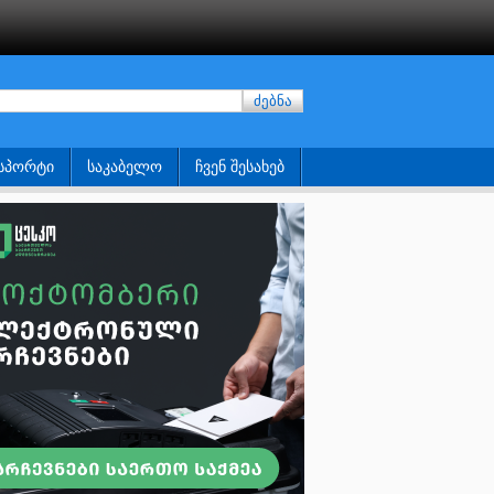
ძებნა
ᲡᲞᲝᲠᲢᲘ
ᲡᲐᲙᲐᲑᲔᲚᲝ
ᲩᲕᲔᲜ ᲨᲔᲡᲐᲮᲔᲑ