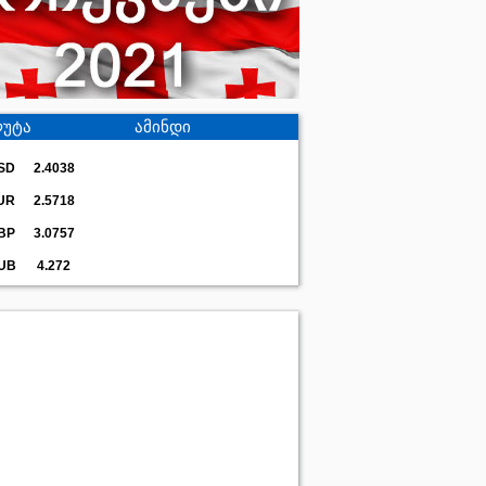
უტა
ამინდი
SD
2.4038
UR
2.5718
BP
3.0757
UB
4.272