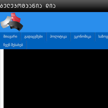
ᲛᲗᲐᲕᲐᲠᲘ
ᲒᲐᲓᲐᲪᲔᲛᲔᲑᲘ
ᲞᲝᲚᲘᲢᲘᲙᲐ
ᲔᲙᲝᲜᲝᲛᲘᲙᲐ
ᲡᲐᲖᲝ
ᲩᲕᲔᲜ ᲨᲔᲡᲐᲮᲔᲑ