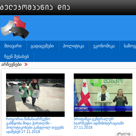
ᲛᲗᲐᲕᲐᲠᲘ
ᲒᲐᲓᲐᲪᲔᲛᲔᲑᲘ
ᲞᲝᲚᲘᲢᲘᲙᲐ
ᲔᲙᲝᲜᲝᲛᲘᲙᲐ
ᲡᲐᲖᲝ
ᲩᲕᲔᲜ ᲨᲔᲡᲐᲮᲔᲑ
არჩევნები
როგორია წინასაარჩევნო
ბრიფინგი ცენტრალურ
განწყობა შიდა ქართლში -
საარჩევნო ადმინისტრაციაში
პოლიტიკოსები განვლილ თვეებს
27.11.2018
აჯამებენ 27.11.2018