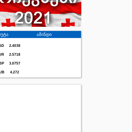
უტა
ამინდი
SD
2.4038
UR
2.5718
BP
3.0757
UB
4.272