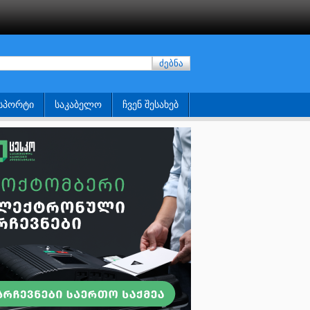
ძებნა
ᲡᲞᲝᲠᲢᲘ
ᲡᲐᲙᲐᲑᲔᲚᲝ
ᲩᲕᲔᲜ ᲨᲔᲡᲐᲮᲔᲑ