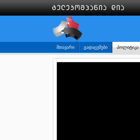
ᲛᲗᲐᲕᲐᲠᲘ
ᲒᲐᲓᲐᲪᲔᲛᲔᲑᲘ
ᲞᲝᲚᲘᲢᲘᲙᲐ