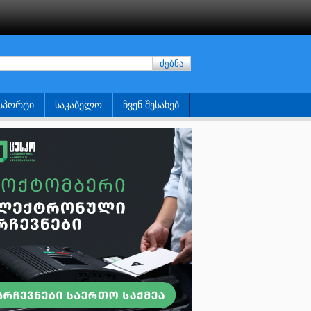
ძებნა
ᲡᲞᲝᲠᲢᲘ
ᲡᲐᲙᲐᲑᲔᲚᲝ
ᲩᲕᲔᲜ ᲨᲔᲡᲐᲮᲔᲑ