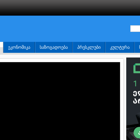
ᲔᲙᲝᲜᲝᲛᲘᲙᲐ
ᲡᲐᲖᲝᲒᲐᲓᲝᲔᲑᲐ
ᲞᲠᲔᲡᲙᲚᲣᲑᲘ
ᲙᲣᲚᲢᲣᲠᲐ