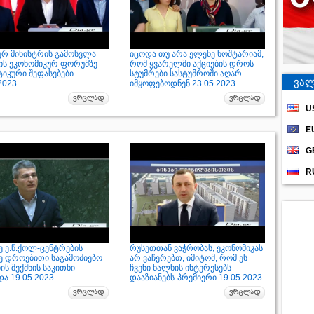
ერ მინისტრის გამოსვლა
იცოდა თუ არა ელენე ხოშტარიამ,
ის ეკონომიკურ ფორუმზე -
რომ ყვარელში აქციების დროს
იკური შეფასებები
სტუმრები სასტუმროში აღარ
ვალ
2023
იმყოფებოდნენ 23.05.2023
U
E
G
R
ე ე.წ.ქოლ-ცენტრების
რუსეთთან ვაჭრობას, ეკონომიკას
ზე დროებითი საგამოძიებო
არ ვაჩერებთ, იმიტომ, რომ ეს
ის შექმნის საკითხი
ჩვენი ხალხის ინტერესებს
ა 19.05.2023
დააზიანებს-პრემიერი 19.05.2023