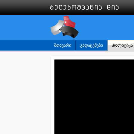
ᲛᲗᲐᲕᲐᲠᲘ
ᲒᲐᲓᲐᲪᲔᲛᲔᲑᲘ
ᲞᲝᲚᲘᲢᲘᲙᲐ