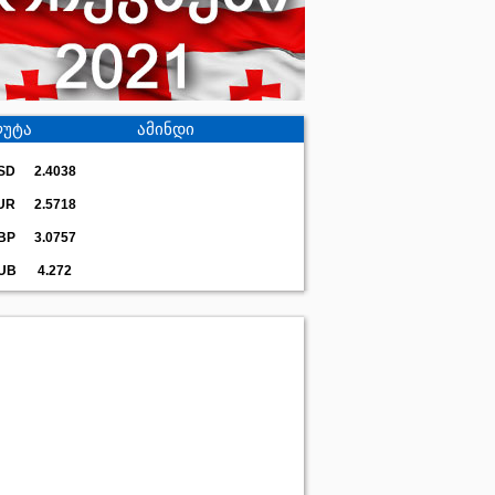
უტა
ამინდი
SD
2.4038
UR
2.5718
BP
3.0757
UB
4.272