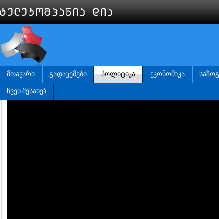
ᲛᲗᲐᲕᲐᲠᲘ
ᲒᲐᲓᲐᲪᲔᲛᲔᲑᲘ
ᲞᲝᲚᲘᲢᲘᲙᲐ
ᲔᲙᲝᲜᲝᲛᲘᲙᲐ
ᲡᲐᲖᲝ
ᲩᲕᲔᲜ ᲨᲔᲡᲐᲮᲔᲑ