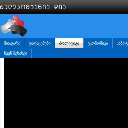
ᲛᲗᲐᲕᲐᲠᲘ
ᲒᲐᲓᲐᲪᲔᲛᲔᲑᲘ
ᲞᲝᲚᲘᲢᲘᲙᲐ
ᲔᲙᲝᲜᲝᲛᲘᲙᲐ
ᲡᲐᲖᲝ
ᲩᲕᲔᲜ ᲨᲔᲡᲐᲮᲔᲑ