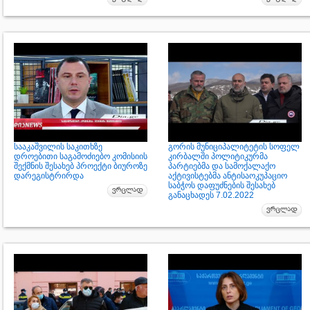
სააკაშვილის საკითხზე
გორის მუნიციპალიტეტის სოფელ
დროებითი საგამოძიებო კომისიის
კირბალში პოლიტიკურმა
შექმნის შესახებ პროექტი ბიუროზე
პარტიებმა და სამოქალაქო
დარეგისტრირდა
აქტივისტებმა ანტისაოკუპაციო
საბჭოს დაფუძნების შესახებ
განაცხადეს 7.02.2022