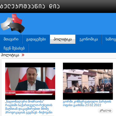
ᲛᲗᲐᲕᲐᲠᲘ
ᲒᲐᲓᲐᲪᲔᲛᲔᲑᲘ
ᲞᲝᲚᲘᲢᲘᲙᲐ
ᲔᲙᲝᲜᲝᲛᲘᲙᲐ
ᲡᲐᲖᲝ
ᲩᲕᲔᲜ ᲨᲔᲡᲐᲮᲔᲑ
პოლიტიკა
„ნაციონალური მოძრაობა"
გორში კონსერვატიული პარტიის
რაგბიში საქართველო-რუსეთის
ოფისი გაიხსნა 23.02.2022
მატჩთან დაკავშირებით მძიმე
პროვოკაციას გეგმავს -ჩიქოვანი