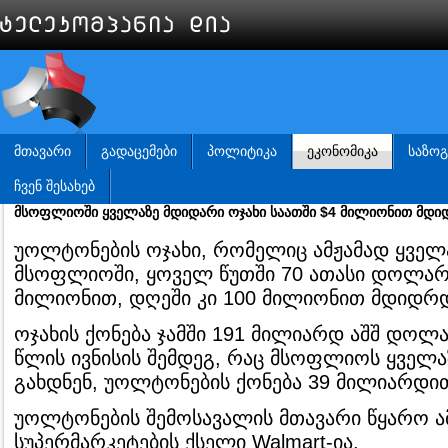
ᲛᲗᲐᲕᲐᲠᲘ
ᲒᲐᲓᲐᲪᲔᲛᲔᲑᲘ
ᲞᲝᲚᲘᲢᲘᲙᲐ
ᲔᲙᲝᲜᲝᲛᲘᲙᲐ
ᲡᲐᲖᲝ
ᲩᲕᲔᲜ ᲨᲔᲡᲐᲮᲔᲑ
მსოფლიოში ყველაზე მდიდარი ოჯახი საათში $4 მილიონით მდი
უოლტონების ოჯახი, რომელიც ამჟამად ყველ
მსოფლიოში, ყოველ წუთში 70 ათასი დოლარი
მილიონით, დღეში კი 100 მილიონით მდიდრდ
ოჯახის ქონება ჯამში 191 მილიარდ აშშ დოლა
წლის ივნისის შემდეგ, რაც მსოფლიოს ყველა
გახდნენ, უოლტონების ქონება 39 მილიარდი
უოლტონების შემოსავალის მთავარი წყარო 
სუპერმარკეტების ქსელი Walmart-ია.