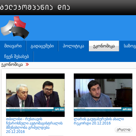
ᲛᲗᲐᲕᲐᲠᲘ
ᲒᲐᲓᲐᲪᲔᲛᲔᲑᲘ
ᲞᲝᲚᲘᲢᲘᲙᲐ
ᲔᲙᲝᲜᲝᲛᲘᲙᲐ
ᲡᲐᲖᲝ
ᲩᲕᲔᲜ ᲨᲔᲡᲐᲮᲔᲑ
ეკონომიკა
თბილისი - რუსთავის
ლარის გაუფასურების ახალი
ჩქაროსნული ავტომაგისტრალის
რეკორდი 20.12.2016
მშენებლობა გრძელდება
20.12.2016