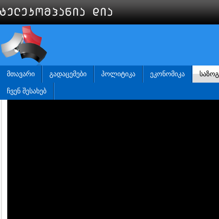
ᲛᲗᲐᲕᲐᲠᲘ
ᲒᲐᲓᲐᲪᲔᲛᲔᲑᲘ
ᲞᲝᲚᲘᲢᲘᲙᲐ
ᲔᲙᲝᲜᲝᲛᲘᲙᲐ
ᲡᲐᲖᲝ
ᲩᲕᲔᲜ ᲨᲔᲡᲐᲮᲔᲑ