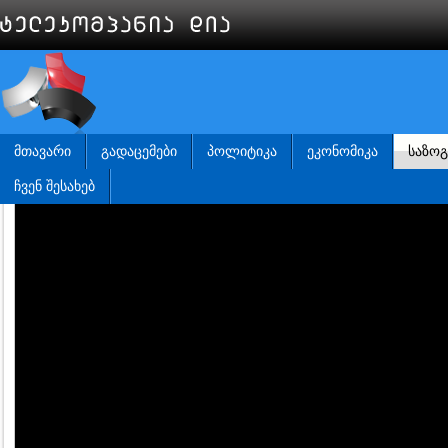
ᲛᲗᲐᲕᲐᲠᲘ
ᲒᲐᲓᲐᲪᲔᲛᲔᲑᲘ
ᲞᲝᲚᲘᲢᲘᲙᲐ
ᲔᲙᲝᲜᲝᲛᲘᲙᲐ
ᲡᲐᲖᲝ
ᲩᲕᲔᲜ ᲨᲔᲡᲐᲮᲔᲑ