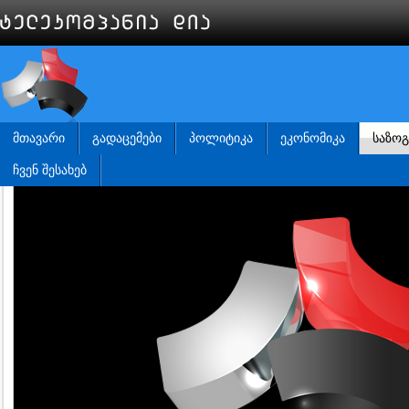
ᲛᲗᲐᲕᲐᲠᲘ
ᲒᲐᲓᲐᲪᲔᲛᲔᲑᲘ
ᲞᲝᲚᲘᲢᲘᲙᲐ
ᲔᲙᲝᲜᲝᲛᲘᲙᲐ
ᲡᲐᲖᲝ
ᲩᲕᲔᲜ ᲨᲔᲡᲐᲮᲔᲑ