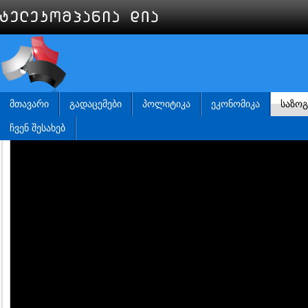
ᲛᲗᲐᲕᲐᲠᲘ
ᲒᲐᲓᲐᲪᲔᲛᲔᲑᲘ
ᲞᲝᲚᲘᲢᲘᲙᲐ
ᲔᲙᲝᲜᲝᲛᲘᲙᲐ
ᲡᲐᲖᲝ
ᲩᲕᲔᲜ ᲨᲔᲡᲐᲮᲔᲑ