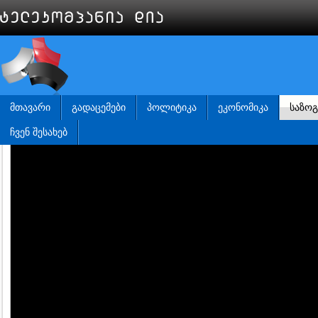
ᲛᲗᲐᲕᲐᲠᲘ
ᲒᲐᲓᲐᲪᲔᲛᲔᲑᲘ
ᲞᲝᲚᲘᲢᲘᲙᲐ
ᲔᲙᲝᲜᲝᲛᲘᲙᲐ
ᲡᲐᲖᲝ
ᲩᲕᲔᲜ ᲨᲔᲡᲐᲮᲔᲑ