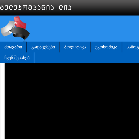
ᲛᲗᲐᲕᲐᲠᲘ
ᲒᲐᲓᲐᲪᲔᲛᲔᲑᲘ
ᲞᲝᲚᲘᲢᲘᲙᲐ
ᲔᲙᲝᲜᲝᲛᲘᲙᲐ
ᲡᲐᲖᲝ
ᲩᲕᲔᲜ ᲨᲔᲡᲐᲮᲔᲑ