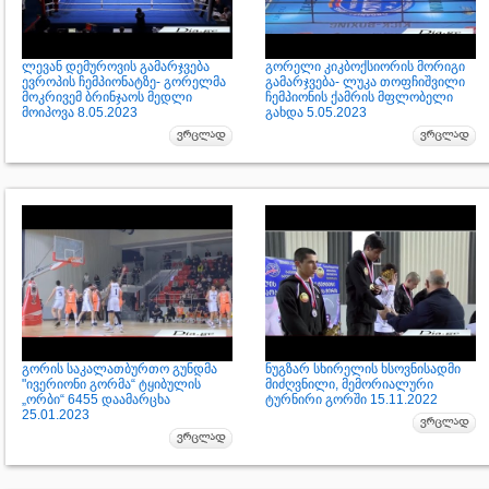
ლევან დემუროვის გამარჯვება
გორელი კიკბოქსიორის მორიგი
ევროპის ჩემპიონატზე- გორელმა
გამარჯვება- ლუკა თოფჩიშვილი
მოკრივემ ბრინჯაოს მედლი
ჩემპიონის ქამრის მფლობელი
მოიპოვა 8.05.2023
გახდა 5.05.2023
გორის საკალათბურთო გუნდმა
ნუგზარ სხირელის ხსოვნისადმი
"ივერიონი გორმა“ ტყიბულის
მიძღვნილი, მემორიალური
„ორბი“ 6455 დაამარცხა
ტურნირი გორში 15.11.2022
25.01.2023