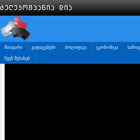
ᲛᲗᲐᲕᲐᲠᲘ
ᲒᲐᲓᲐᲪᲔᲛᲔᲑᲘ
ᲞᲝᲚᲘᲢᲘᲙᲐ
ᲔᲙᲝᲜᲝᲛᲘᲙᲐ
ᲡᲐᲖᲝ
ᲩᲕᲔᲜ ᲨᲔᲡᲐᲮᲔᲑ