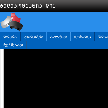
ᲛᲗᲐᲕᲐᲠᲘ
ᲒᲐᲓᲐᲪᲔᲛᲔᲑᲘ
ᲞᲝᲚᲘᲢᲘᲙᲐ
ᲔᲙᲝᲜᲝᲛᲘᲙᲐ
ᲡᲐᲖᲝ
ᲩᲕᲔᲜ ᲨᲔᲡᲐᲮᲔᲑ