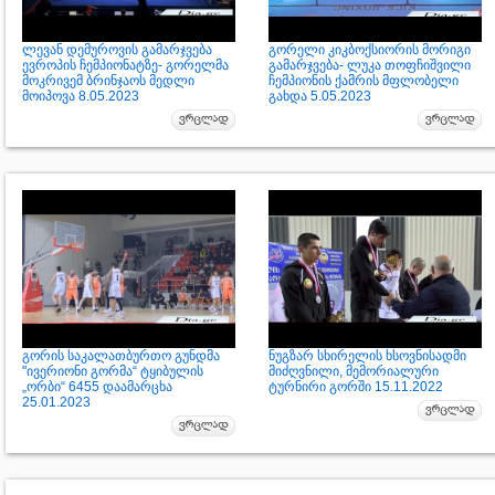
ლევან დემუროვის გამარჯვება
გორელი კიკბოქსიორის მორიგი
ევროპის ჩემპიონატზე- გორელმა
გამარჯვება- ლუკა თოფჩიშვილი
მოკრივემ ბრინჯაოს მედლი
ჩემპიონის ქამრის მფლობელი
მოიპოვა 8.05.2023
გახდა 5.05.2023
გორის საკალათბურთო გუნდმა
ნუგზარ სხირელის ხსოვნისადმი
"ივერიონი გორმა“ ტყიბულის
მიძღვნილი, მემორიალური
„ორბი“ 6455 დაამარცხა
ტურნირი გორში 15.11.2022
25.01.2023