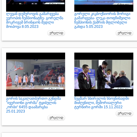
ლევან დემუროვის გამარჯვება
გორელი კიკბოქსიორის მორიგი
ევროპის ჩემპიონატზე- გორელმა
გამარჯვება- ლუკა თოფჩიშვილი
მოკრივემ ბრინჯაოს მედლი
ჩემპიონის ქამრის მფლობელი
მოიპოვა 8.05.2023
გახდა 5.05.2023
გორის საკალათბურთო გუნდმა
ნუგზარ სხირელის ხსოვნისადმი
"ივერიონი გორმა“ ტყიბულის
მიძღვნილი, მემორიალური
„ორბი“ 6455 დაამარცხა
ტურნირი გორში 15.11.2022
25.01.2023