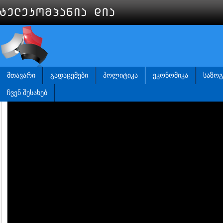
ᲛᲗᲐᲕᲐᲠᲘ
ᲒᲐᲓᲐᲪᲔᲛᲔᲑᲘ
ᲞᲝᲚᲘᲢᲘᲙᲐ
ᲔᲙᲝᲜᲝᲛᲘᲙᲐ
ᲡᲐᲖᲝ
ᲩᲕᲔᲜ ᲨᲔᲡᲐᲮᲔᲑ