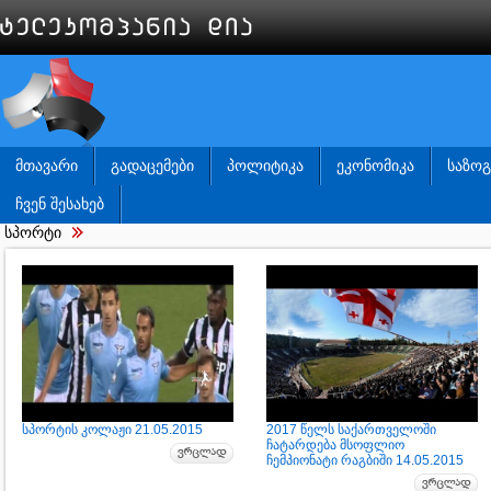
ᲛᲗᲐᲕᲐᲠᲘ
ᲒᲐᲓᲐᲪᲔᲛᲔᲑᲘ
ᲞᲝᲚᲘᲢᲘᲙᲐ
ᲔᲙᲝᲜᲝᲛᲘᲙᲐ
ᲡᲐᲖᲝ
ᲩᲕᲔᲜ ᲨᲔᲡᲐᲮᲔᲑ
სპორტი
სპორტის კოლაჟი 21.05.2015
2017 წელს საქართველოში
ჩატარდება მსოფლიო
ჩემპიონატი რაგბიში 14.05.2015