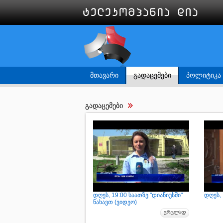
ᲛᲗᲐᲕᲐᲠᲘ
ᲒᲐᲓᲐᲪᲔᲛᲔᲑᲘ
ᲞᲝᲚᲘᲢᲘᲙᲐ
გადაცემები
დღეს, 19:00 საათზე "დიანიუსში"
დღეს, 
ნახავთ (ვიდეო)