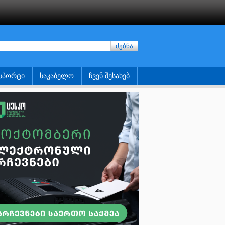
ძებნა
ᲡᲞᲝᲠᲢᲘ
ᲡᲐᲙᲐᲑᲔᲚᲝ
ᲩᲕᲔᲜ ᲨᲔᲡᲐᲮᲔᲑ