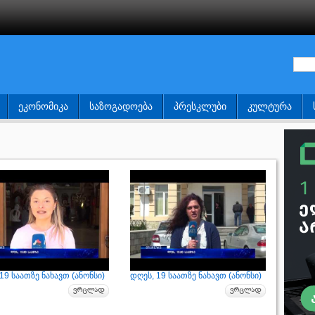
ᲔᲙᲝᲜᲝᲛᲘᲙᲐ
ᲡᲐᲖᲝᲒᲐᲓᲝᲔᲑᲐ
ᲞᲠᲔᲡᲙᲚᲣᲑᲘ
ᲙᲣᲚᲢᲣᲠᲐ
19 საათზე ნახავთ (ანონსი)
დღეს, 19 საათზე ნახავთ (ანონსი)