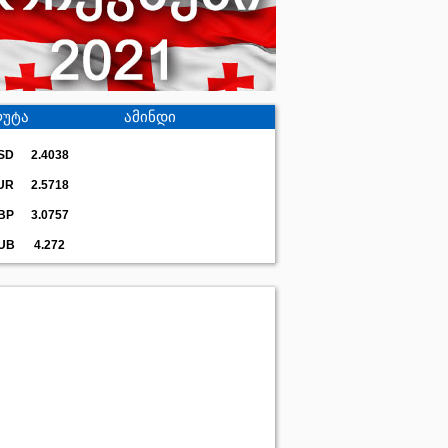
უტა
ამინდი
SD
2.4038
UR
2.5718
BP
3.0757
UB
4.272