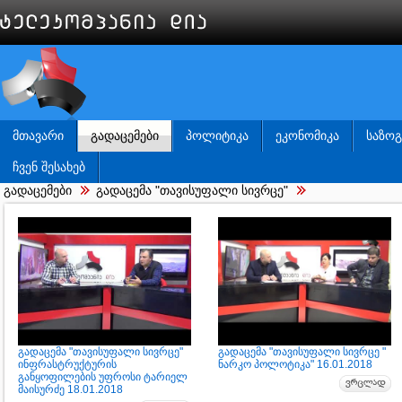
ᲛᲗᲐᲕᲐᲠᲘ
ᲒᲐᲓᲐᲪᲔᲛᲔᲑᲘ
ᲞᲝᲚᲘᲢᲘᲙᲐ
ᲔᲙᲝᲜᲝᲛᲘᲙᲐ
ᲡᲐᲖᲝ
ᲩᲕᲔᲜ ᲨᲔᲡᲐᲮᲔᲑ
გადაცემები
გადაცემა "თავისუფალი სივრცე"
გადაცემა "თავისუფალი სივრცე"
გადაცემა "თავისუფალი სივრცე "
ინფრასტრუქტურის
ნარკო პოლოტიკა" 16.01.2018
განყოფილების უფროსი ტარიელ
მაისურძე 18.01.2018