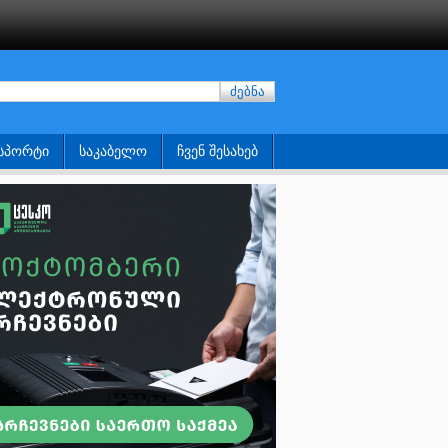
ძებნა
ᲡᲞᲝᲠᲢᲘ
ᲡᲐᲙᲐᲑᲔᲚᲝ
ᲩᲕᲔᲜ ᲨᲔᲡᲐᲮᲔᲑ