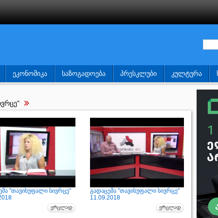
ᲔᲙᲝᲜᲝᲛᲘᲙᲐ
ᲡᲐᲖᲝᲒᲐᲓᲝᲔᲑᲐ
ᲞᲠᲔᲡᲙᲚᲣᲑᲘ
ᲙᲣᲚᲢᲣᲠᲐ
ივრცე"
ემა "თავისუფალი სივრცე"
გადაცემა "თავისუფალი სივრცე"
2018
11.09.2018