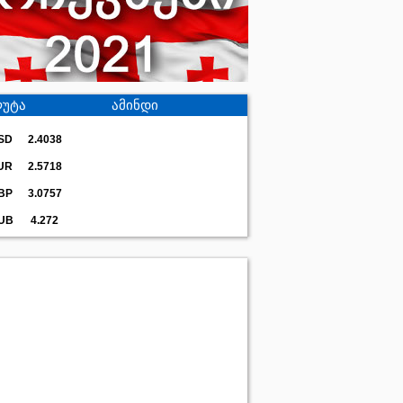
უტა
ამინდი
SD
2.4038
UR
2.5718
BP
3.0757
UB
4.272