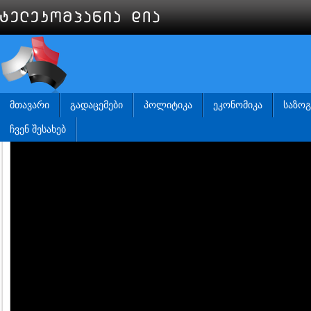
ᲛᲗᲐᲕᲐᲠᲘ
ᲒᲐᲓᲐᲪᲔᲛᲔᲑᲘ
ᲞᲝᲚᲘᲢᲘᲙᲐ
ᲔᲙᲝᲜᲝᲛᲘᲙᲐ
ᲡᲐᲖᲝ
ᲩᲕᲔᲜ ᲨᲔᲡᲐᲮᲔᲑ