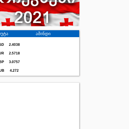
უტა
ამინდი
SD
2.4038
UR
2.5718
BP
3.0757
UB
4.272