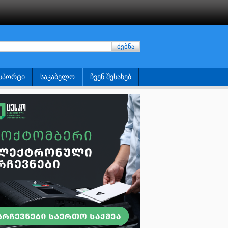
ძებნა
ᲡᲞᲝᲠᲢᲘ
ᲡᲐᲙᲐᲑᲔᲚᲝ
ᲩᲕᲔᲜ ᲨᲔᲡᲐᲮᲔᲑ