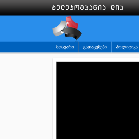
ᲛᲗᲐᲕᲐᲠᲘ
ᲒᲐᲓᲐᲪᲔᲛᲔᲑᲘ
ᲞᲝᲚᲘᲢᲘᲙᲐ