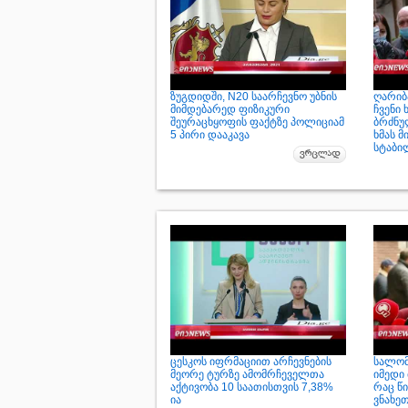
ზუგდიდში, N20 საარჩევნო უბნის
ღარიბა
მიმდებარედ ფიზიკური
ჩვენი 
შეურაცხყოფის ფაქტზე პოლიციამ
ბრძნუ
5 პირი დააკავა
ხმას მ
სტაბი
ცესკოს იფრმაციით არჩევნების
სალომ
მეორე ტურზე ამომრჩეველთა
იმედი 
აქტივობა 10 საათისთვის 7,38%
რაც წ
ია
ვნახე