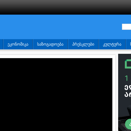
ᲔᲙᲝᲜᲝᲛᲘᲙᲐ
ᲡᲐᲖᲝᲒᲐᲓᲝᲔᲑᲐ
ᲞᲠᲔᲡᲙᲚᲣᲑᲘ
ᲙᲣᲚᲢᲣᲠᲐ