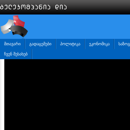
ᲛᲗᲐᲕᲐᲠᲘ
ᲒᲐᲓᲐᲪᲔᲛᲔᲑᲘ
ᲞᲝᲚᲘᲢᲘᲙᲐ
ᲔᲙᲝᲜᲝᲛᲘᲙᲐ
ᲡᲐᲖᲝ
ᲩᲕᲔᲜ ᲨᲔᲡᲐᲮᲔᲑ