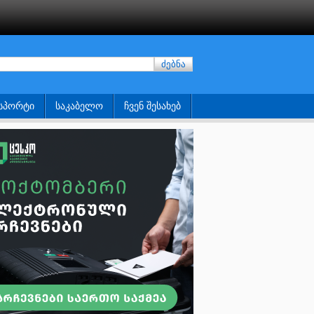
ძებნა
ᲡᲞᲝᲠᲢᲘ
ᲡᲐᲙᲐᲑᲔᲚᲝ
ᲩᲕᲔᲜ ᲨᲔᲡᲐᲮᲔᲑ