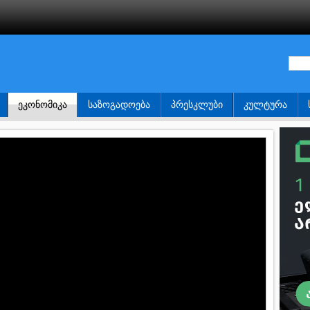
ᲔᲙᲝᲜᲝᲛᲘᲙᲐ
ᲡᲐᲖᲝᲒᲐᲓᲝᲔᲑᲐ
ᲞᲠᲔᲡᲙᲚᲣᲑᲘ
ᲙᲣᲚᲢᲣᲠᲐ