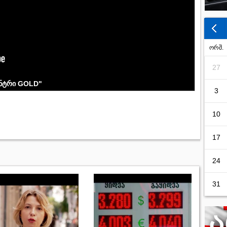
ორშ.
27
ენტრი GOLD"
3
10
17
24
31