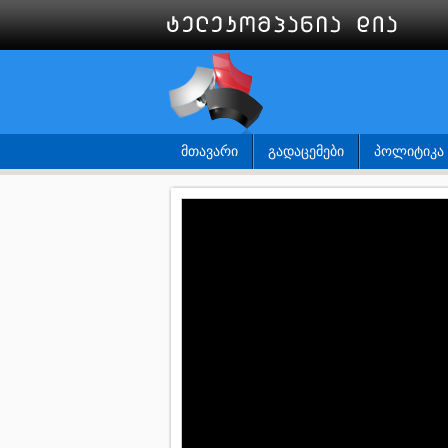
ᲛᲗᲐᲕᲐᲠᲘ
ᲒᲐᲓᲐᲪᲔᲛᲔᲑᲘ
ᲞᲝᲚᲘᲢᲘᲙᲐ