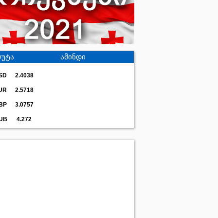
უტა
ამინდი
SD
2.4038
UR
2.5718
BP
3.0757
UB
4.272