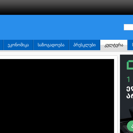
ᲔᲙᲝᲜᲝᲛᲘᲙᲐ
ᲡᲐᲖᲝᲒᲐᲓᲝᲔᲑᲐ
ᲞᲠᲔᲡᲙᲚᲣᲑᲘ
ᲙᲣᲚᲢᲣᲠᲐ