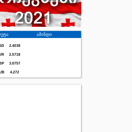
უტა
ამინდი
SD
2.4038
UR
2.5718
BP
3.0757
UB
4.272