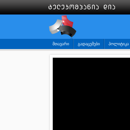
ᲛᲗᲐᲕᲐᲠᲘ
ᲒᲐᲓᲐᲪᲔᲛᲔᲑᲘ
ᲞᲝᲚᲘᲢᲘᲙᲐ