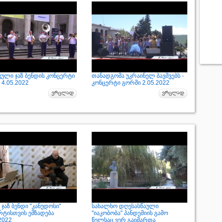
კული ჯაზ ბენდის კონცერტი
თანადგომა უკრაინელ ბავშვებს -
4.05.2022
კონცერტი გორში 2.05.2022
ჯაზ ბენდი "კანუდოსი"
სახალხო დღესასწაული
რტისთვის ემზადება
"იაკობობა" პანდემიის გამო
2022
წელსაც ვერ გაიმართა