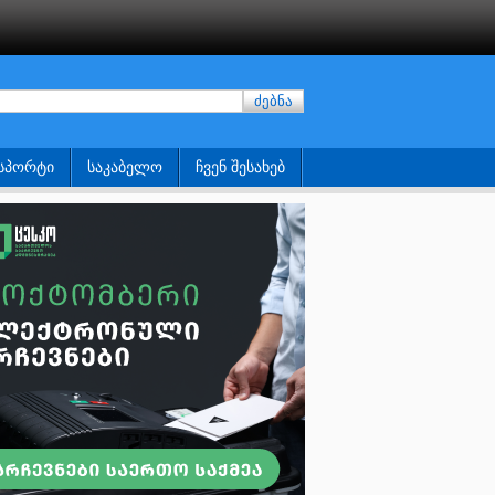
ძებნა
ᲡᲞᲝᲠᲢᲘ
ᲡᲐᲙᲐᲑᲔᲚᲝ
ᲩᲕᲔᲜ ᲨᲔᲡᲐᲮᲔᲑ