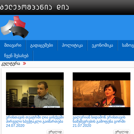
ᲛᲗᲐᲕᲐᲠᲘ
ᲒᲐᲓᲐᲪᲔᲛᲔᲑᲘ
ᲞᲝᲚᲘᲢᲘᲙᲐ
ᲔᲙᲝᲜᲝᲛᲘᲙᲐ
ᲡᲐᲖᲝ
ᲩᲕᲔᲜ ᲨᲔᲡᲐᲮᲔᲑ
კულტურა
ერისთავის თეატრში ღია ცისქვეში
ვალერიან სიდამონ ერისთავის
პირველი სპექტაკლი გაიმართება
ნამუშევრების გამოფენა გორში
24.07.2020
21.07.2020