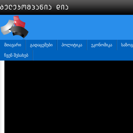
ᲛᲗᲐᲕᲐᲠᲘ
ᲒᲐᲓᲐᲪᲔᲛᲔᲑᲘ
ᲞᲝᲚᲘᲢᲘᲙᲐ
ᲔᲙᲝᲜᲝᲛᲘᲙᲐ
ᲡᲐᲖᲝ
ᲩᲕᲔᲜ ᲨᲔᲡᲐᲮᲔᲑ