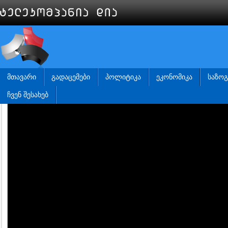
ᲛᲗᲐᲕᲐᲠᲘ
ᲒᲐᲓᲐᲪᲔᲛᲔᲑᲘ
ᲞᲝᲚᲘᲢᲘᲙᲐ
ᲔᲙᲝᲜᲝᲛᲘᲙᲐ
ᲡᲐᲖᲝ
ᲩᲕᲔᲜ ᲨᲔᲡᲐᲮᲔᲑ