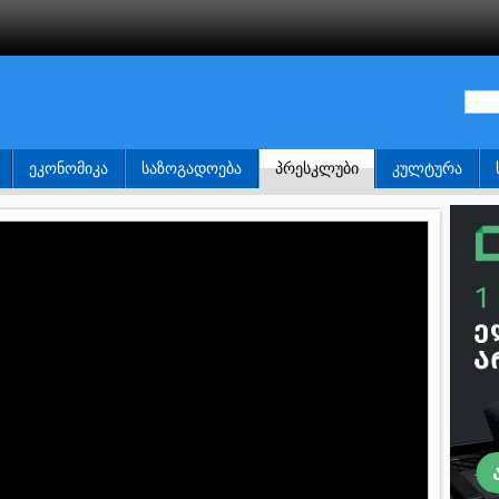
ᲔᲙᲝᲜᲝᲛᲘᲙᲐ
ᲡᲐᲖᲝᲒᲐᲓᲝᲔᲑᲐ
ᲞᲠᲔᲡᲙᲚᲣᲑᲘ
ᲙᲣᲚᲢᲣᲠᲐ