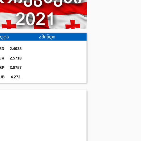
უტა
ამინდი
SD
2.4038
UR
2.5718
BP
3.0757
UB
4.272