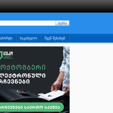
ძებნა
ᲡᲞᲝᲠᲢᲘ
ᲡᲐᲙᲐᲑᲔᲚᲝ
ᲩᲕᲔᲜ ᲨᲔᲡᲐᲮᲔᲑ