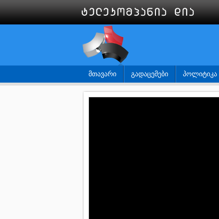
ᲛᲗᲐᲕᲐᲠᲘ
ᲒᲐᲓᲐᲪᲔᲛᲔᲑᲘ
ᲞᲝᲚᲘᲢᲘᲙᲐ