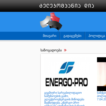
ᲛᲗᲐᲕᲐᲠᲘ
ᲒᲐᲓᲐᲪᲔᲛᲔᲑᲘ
ᲞᲝᲚᲘᲢᲘᲙᲐ
საზოგადოება
გეგმიური სარეაბილიტაციო
სანქც
სამუშაოების გამო,
პოლიტ
ელექტროენერგიის მიწოდება
7.04.2
შეეზღუდება „ენერგო-პრო