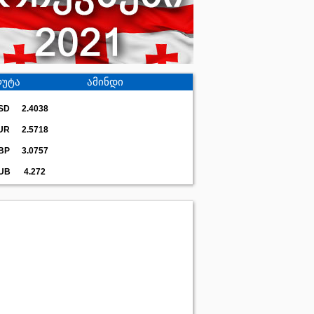
უტა
ამინდი
SD
2.4038
UR
2.5718
BP
3.0757
UB
4.272