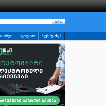
ძებნა
ᲡᲞᲝᲠᲢᲘ
ᲡᲐᲙᲐᲑᲔᲚᲝ
ᲩᲕᲔᲜ ᲨᲔᲡᲐᲮᲔᲑ