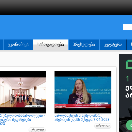
ᲔᲙᲝᲜᲝᲛᲘᲙᲐ
ᲡᲐᲖᲝᲒᲐᲓᲝᲔᲑᲐ
ᲞᲠᲔᲡᲙᲚᲣᲑᲘ
ᲙᲣᲚᲢᲣᲠᲐ
ირებული მოსამართლეები -
პარლამენტის თავმჯდომარე
იკური შეფასებები
ამერიკის ელჩს შეხვდა 7.04.2023
023