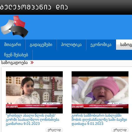
ᲛᲗᲐᲕᲐᲠᲘ
ᲒᲐᲓᲐᲪᲔᲛᲔᲑᲘ
ᲞᲝᲚᲘᲢᲘᲙᲐ
ᲔᲙᲝᲜᲝᲛᲘᲙᲐ
ᲡᲐᲖᲝ
ᲩᲕᲔᲜ ᲨᲔᲡᲐᲮᲔᲑ
საზოგადოება
"ერთხელ ახალი წლის ღამეს“
გორის სამშობიარო სახლებში
გორში საახალწლო ღონისძიება
შობის დღესასწაულზე სამი ბავშვი
გაიმართა 9.01.2023
დაიბადა 9.01.2023