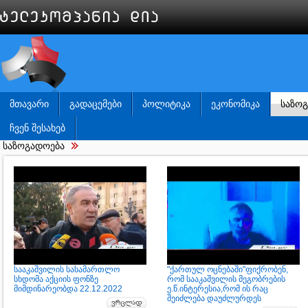
ᲛᲗᲐᲕᲐᲠᲘ
ᲒᲐᲓᲐᲪᲔᲛᲔᲑᲘ
ᲞᲝᲚᲘᲢᲘᲙᲐ
ᲔᲙᲝᲜᲝᲛᲘᲙᲐ
ᲡᲐᲖᲝ
ᲩᲕᲔᲜ ᲨᲔᲡᲐᲮᲔᲑ
საზოგადოება
სააკაშვილის სასამართლო
"ქართულ ოცნებაში"ფიქრობენ,
სხდომა აქციის ფონზე
რომ სააკაშვილის მეგობრების
მიმდინარეობდა 22.12.2022
ე.წ.ინტერესია,რომ ის რაც
შეიძლება დაუძლურდეს