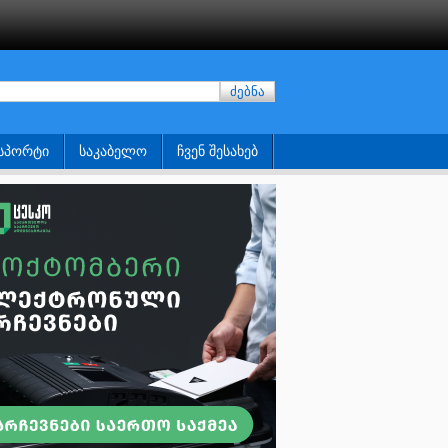
ძებნა
ᲡᲞᲝᲠᲢᲘ
ᲡᲐᲙᲐᲑᲔᲚᲝ
ᲩᲕᲔᲜ ᲨᲔᲡᲐᲮᲔᲑ