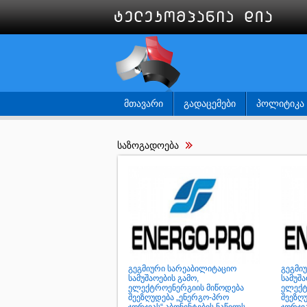
ᲛᲗᲐᲕᲐᲠᲘ
ᲒᲐᲓᲐᲪᲔᲛᲔᲑᲘ
ᲞᲝᲚᲘᲢᲘᲙᲐ
საზოგადოება
გეგმიური სარეაბილიტაციო
გეგმი
სამუშაოების გამო,
სამუშა
ელექტროენერგიის მიწოდება
ელექტ
შეეზღუდება „ენერგო-პრო
შეეზღ