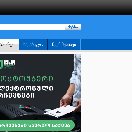
ძებნა
ᲡᲞᲝᲠᲢᲘ
ᲡᲐᲙᲐᲑᲔᲚᲝ
ᲩᲕᲔᲜ ᲨᲔᲡᲐᲮᲔᲑ