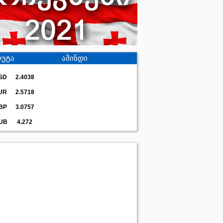
უტა
ამინდი
SD
2.4038
UR
2.5718
BP
3.0757
UB
4.272