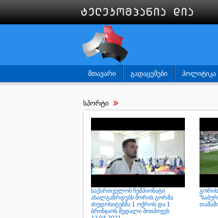
ᲛᲗᲐᲕᲐᲠᲘ
ᲒᲐᲓᲐᲪᲔᲛᲔᲑᲘ
ᲞᲝᲚᲘᲢᲘᲙᲐ
სპორტი
საქართველოს ჩემპიონატი
გორის
ახალგაზრდებს შორის გორმა
"საბუ
ძიუდოსიტებმა 1 ოქროს და 1
თამაშ
ბრინჯაოს მედალი მოიპოვეს