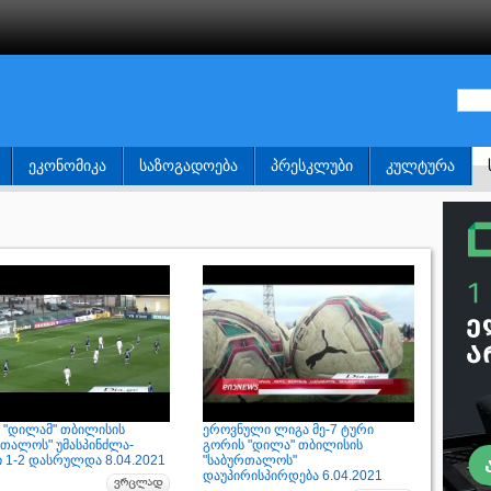
ᲔᲙᲝᲜᲝᲛᲘᲙᲐ
ᲡᲐᲖᲝᲒᲐᲓᲝᲔᲑᲐ
ᲞᲠᲔᲡᲙᲚᲣᲑᲘ
ᲙᲣᲚᲢᲣᲠᲐ
 "დილამ" თბილისის
ეროვნული ლიგა მე-7 ტური
რთალოს" უმასპინძლა-
გორის "დილა" თბილისის
ი 1-2 დასრულდა 8.04.2021
"საბურთალოს"
დაუპირისპირდება 6.04.2021