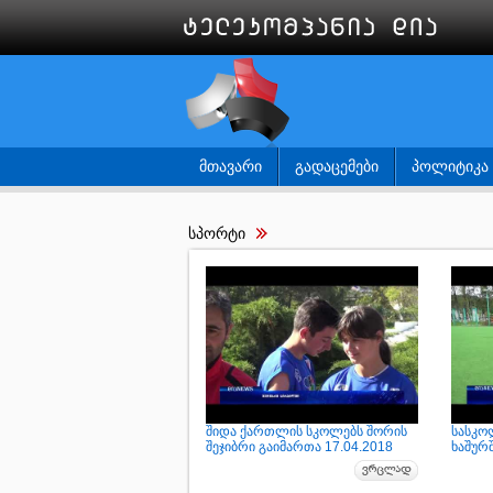
ᲛᲗᲐᲕᲐᲠᲘ
ᲒᲐᲓᲐᲪᲔᲛᲔᲑᲘ
ᲞᲝᲚᲘᲢᲘᲙᲐ
სპორტი
შიდა ქართლის სკოლებს შორის
სასკო
შეჯიბრი გაიმართა 17.04.2018
ხაშურშ