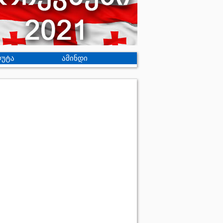
უტა
ამინდი