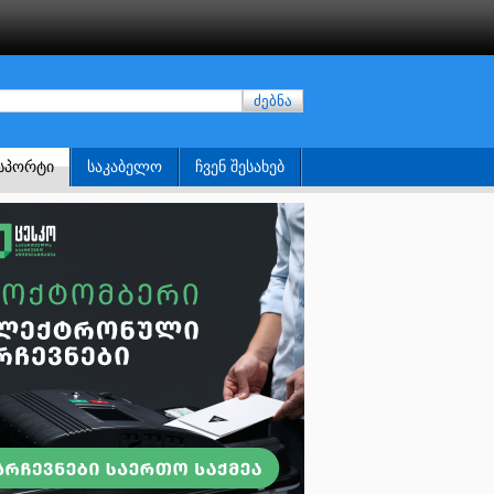
ძებნა
ᲡᲞᲝᲠᲢᲘ
ᲡᲐᲙᲐᲑᲔᲚᲝ
ᲩᲕᲔᲜ ᲨᲔᲡᲐᲮᲔᲑ