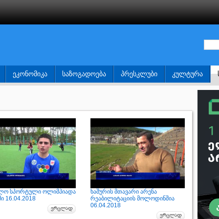
ᲔᲙᲝᲜᲝᲛᲘᲙᲐ
ᲡᲐᲖᲝᲒᲐᲓᲝᲔᲑᲐ
ᲞᲠᲔᲡᲙᲚᲣᲑᲘ
ᲙᲣᲚᲢᲣᲠᲐ
ლო სპორტული ოლიმპიადა
ხაშურის მთავარი არენა
ი 16.04.2018
რეაბილიტაციის მოლოდინშია
06.04.2018