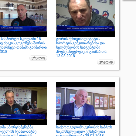
 სასპორტო სკოლაში 16
გორის მუნიციპალიტეტის
ე ასაკის გოგონებს შორის
სპორტის განვითარებისა და
ესარჩევი თამაში გაიმართა
ხელშეწყობის სააგენტოში
2018
პრესკონფერენცია გაიმართა
13.03.2018
მა სპორტსმენებმა
საქართველოში ევროპის საბჭოს
თველოს ჩემპიონატზე
საკონსულტაციო ექსპერტთა
ჭიდში იასპარეზესს
ჯგუფი იმყოფება 28.02.2018