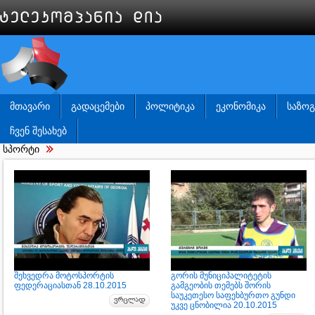
ᲛᲗᲐᲕᲐᲠᲘ
ᲒᲐᲓᲐᲪᲔᲛᲔᲑᲘ
ᲞᲝᲚᲘᲢᲘᲙᲐ
ᲔᲙᲝᲜᲝᲛᲘᲙᲐ
ᲡᲐᲖᲝ
ᲩᲕᲔᲜ ᲨᲔᲡᲐᲮᲔᲑ
სპორტი
შეხვედრა მოტოსპორტის
გორის მუნიციპალიტეტის
ფედერაციასთან 28.10.2015
გამგეობის თემებს შორის
საუკეთესო საფეხბურთო გუნდი
უკვე ცნობილია 20.10.2015