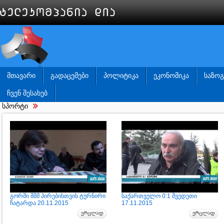
ᲛᲗᲐᲕᲐᲠᲘ
ᲒᲐᲓᲐᲪᲔᲛᲔᲑᲘ
ᲞᲝᲚᲘᲢᲘᲙᲐ
ᲔᲙᲝᲜᲝᲛᲘᲙᲐ
ᲡᲐᲖᲝ
ᲩᲕᲔᲜ ᲨᲔᲡᲐᲮᲔᲑ
სპორტი
გორში შშმ პირებისთვის ტურნირი
საქართველო 0:1 შვედეთი
ჩატარდა 20.11.2015
17.11.2015